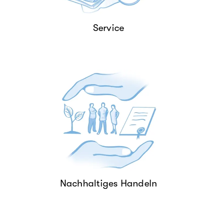
Service
Nachhaltigkeit ist tief in unserer
DNA verwurzelt und prägt unser
gesamtes Handeln.
NACHHALTIGES HANDELN
Nachhaltiges Handeln