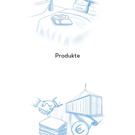
Textile Lösungen für höchste
Ansprüche – langlebig,
funktional, nachhaltig.
PRODUKTE
Produkte
Unsere individuellen Services sind
perfekt auf Ihre Bedürfnisse
abgestimmt.
SERVICE