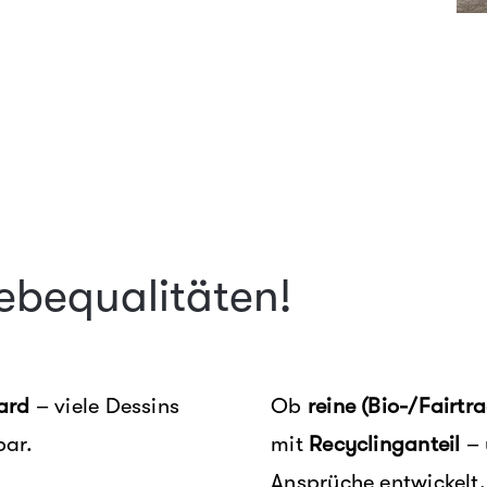
ebequalitäten!
uard
– viele Dessins
Ob
reine (Bio-/Fairt
bar.
mit
Recyclinganteil
– 
Ansprüche entwickelt.