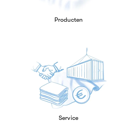
PRODUCTEN
Producten
Onze services op maat zijn
perfect afgestemd op uw
behoeften.
SERVICE
Service