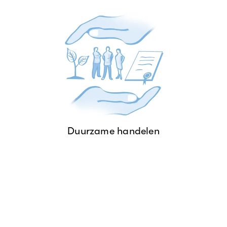
Duurzaamheid zit diep geworteld
in ons DNA en kenmerkt alles wat
we doen.
DUURZAME HANDELEN
Duurzame handelen