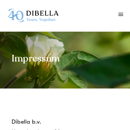
Skip
to
content
Impressum
Dibella b.v.