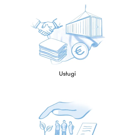
Nasze indywidualne usługi są
idealnie dostosowane do
Państwa potrzeb.
USŁUGI
Usługi
Zrównoważony rozwój jest
głęboko zakorzeniony w naszym
DNA i kształtuje wszystkie nasze