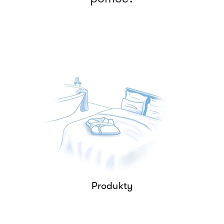
Rozwiązania tekstylne
spełniające najwyższe
wymagania – trwałe,
funkcjonalne, zrównoważone.
PRODUKTY
Produkty