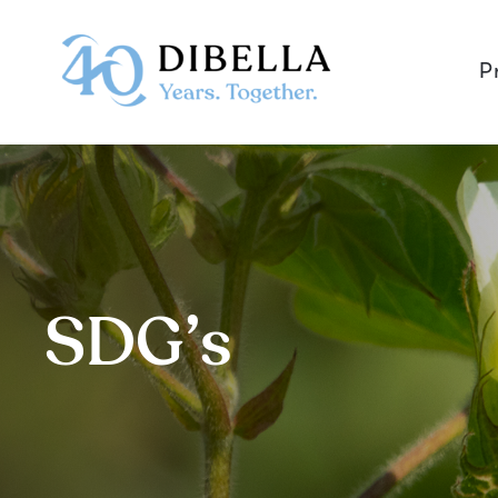
Skip
to
P
content
SDG’s