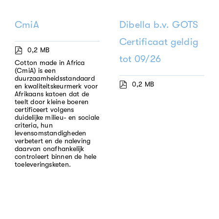
CmiA
Dibella b.v. GOTS
Certificaat geldig
0,2 MB
tot 09/26
Cotton made in Africa
(CmiA) is een
duurzaamheidsstandaard
0,2 MB
en kwaliteitskeurmerk voor
Afrikaans katoen dat de
teelt door kleine boeren
certificeert volgens
duidelijke milieu- en sociale
criteria, hun
levensomstandigheden
verbetert en de naleving
daarvan onafhankelijk
controleert binnen de hele
toeleveringsketen.