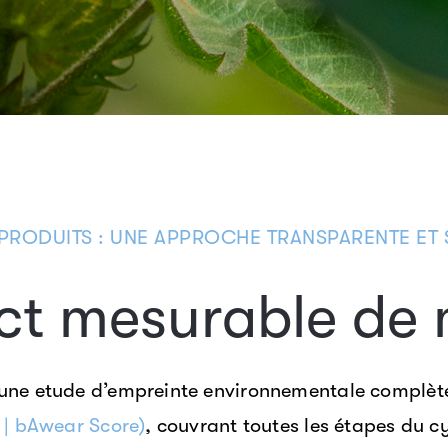
PRODUITS : UNE APPROCHE TRANSPARENTE ET 
act mesurable de 
 une etude d’empreinte environnementale complèt
r | bAwear Score)
, couvrant toutes les étapes du cy