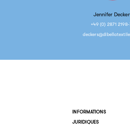
Jennifer Decker
+49 (0) 2871 2198
deckers@dibellatextil
INFORMATIONS
JURIDIQUES