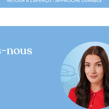
RETOUR À L’APERÇU : APPROCHE DURABLE
-nous